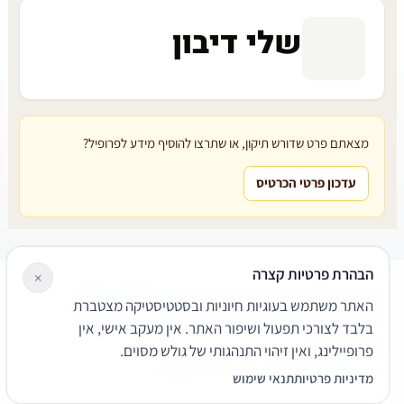
שלי דיבון
מצאתם פרט שדורש תיקון, או שתרצו להוסיף מידע לפרופיל?
עדכון פרטי הכרטיס
הבהרת פרטיות קצרה
×
עורכי דין
משרדי עורכי דין
קטגוריות
מאמרים
מילון משפטי
האתר משתמש בעוגיות חיוניות ובסטטיסטיקה מצטברת
שירותים משפטיים
דרושים
אודות
צור קשר
נגישות
פרטיות
בלבד לצורכי תפעול ושיפור האתר. אין מעקב אישי, אין
תנאי שימוש
פרופיילינג, ואין זיהוי התנהגותי של גולש מסוים.
© 2026 הפירמה. כל הזכויות שמורות.
מדיניות פרטיות
תנאי שימוש