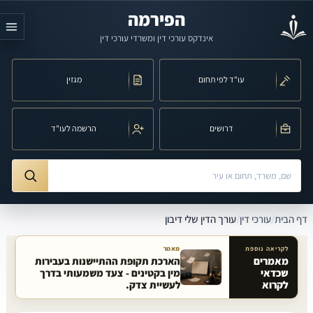
לג לתוכן הראשי
הפירמה
אינדקס עורכי דין ומשרדי עורכי דין
עו"ד לפי תחום
מגזין
דרושים
הרשמה לעו"ד
חיפוש לפי שם, משרד, תחום משפט או עיר
ורך הדין שלי דיבון
דף הבית
/
עורכי דין
/
עורך הדין שלי דיבון
לקריאה נוספת
מאמר
מאמרים
הארכת תקופת ההתיישנות בעבירות
שכדאי
מין בקטינים - צעד משמעותי בדרך
מאמרים קשורים באתר
לקרוא
לעשיית צדק.