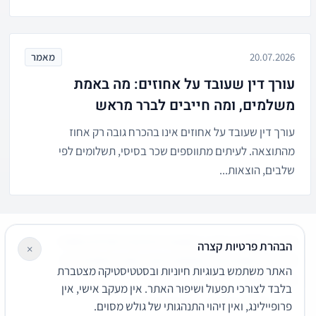
20.07.2026
מאמר
עורך דין שעובד על אחוזים: מה באמת
משלמים, ומה חייבים לברר מראש
עורך דין שעובד על אחוזים אינו בהכרח גובה רק אחוז
מהתוצאה. לעיתים מתווספים שכר בסיסי, תשלומים לפי
שלבים, הוצאות...
עורכי דין
משרדי עורכי דין
קטגוריות
מאמרים
מילון משפטי
הבהרת פרטיות קצרה
×
שירותים משפטיים
דרושים
אודות
צור קשר
נגישות
פרטיות
האתר משתמש בעוגיות חיוניות ובסטטיסטיקה מצטברת
תנאי שימוש
בלבד לצורכי תפעול ושיפור האתר. אין מעקב אישי, אין
© 2026 הפירמה. כל הזכויות שמורות.
פרופיילינג, ואין זיהוי התנהגותי של גולש מסוים.