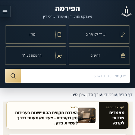
לג לתוכן הראשי
הפירמה
אינדקס עורכי דין ומשרדי עורכי דין
עו"ד לפי תחום
מגזין
דרושים
הרשמה לעו"ד
חיפוש לפי שם, משרד, תחום משפט או עיר
ורך הדין שירן סיני
דף הבית
/
עורכי דין
/
עורך הדין שירן סיני
לקריאה נוספת
מאמר
מאמרים
הארכת תקופת ההתיישנות בעבירות
שכדאי
מין בקטינים - צעד משמעותי בדרך
מאמרים קשורים באתר
לקרוא
לעשיית צדק.