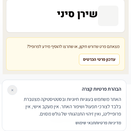
שירן סיני
מצאתם פרט שדורש תיקון, או שתרצו להוסיף מידע לפרופיל?
עדכון פרטי הכרטיס
הבהרת פרטיות קצרה
×
עורכי דין
משרדי עורכי דין
קטגוריות
מאמרים
מילון משפטי
האתר משתמש בעוגיות חיוניות ובסטטיסטיקה מצטברת
שירותים משפטיים
דרושים
אודות
צור קשר
נגישות
פרטיות
בלבד לצורכי תפעול ושיפור האתר. אין מעקב אישי, אין
תנאי שימוש
פרופיילינג, ואין זיהוי התנהגותי של גולש מסוים.
© 2026 הפירמה. כל הזכויות שמורות.
מדיניות פרטיות
תנאי שימוש