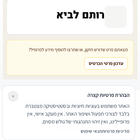
רותם לביא
מצאתם פרט שדורש תיקון, או שתרצו להוסיף מידע לפרופיל?
עדכון פרטי הכרטיס
הבהרת פרטיות קצרה
×
עורכי דין
משרדי עורכי דין
קטגוריות
מאמרים
מילון משפטי
האתר משתמש בעוגיות חיוניות ובסטטיסטיקה מצטברת
שירותים משפטיים
דרושים
אודות
צור קשר
נגישות
פרטיות
בלבד לצורכי תפעול ושיפור האתר. אין מעקב אישי, אין
תנאי שימוש
פרופיילינג, ואין זיהוי התנהגותי של גולש מסוים.
© 2026 הפירמה. כל הזכויות שמורות.
מדיניות פרטיות
תנאי שימוש