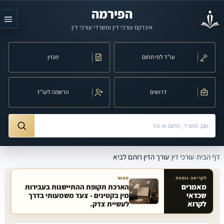
לג לתוכן הראשי
הפירמה
אינדקס עורכי דין ומשרדי עורכי דין
עו"ד לפי תחום
מגזין
דרושים
הרשמה לעו"ד
חיפוש לפי שם, משרד, תחום משפט או עיר
ורך הדין רותם לביא
דף הבית
/
עורכי דין
/
עורך הדין רותם לביא
לקריאה נוספת
מאמר
מאמרים
הארכת תקופת ההתיישנות בעבירות
שכדאי
מין בקטינים - צעד משמעותי בדרך
מאמרים קשורים באתר
לקרוא
לעשיית צדק.