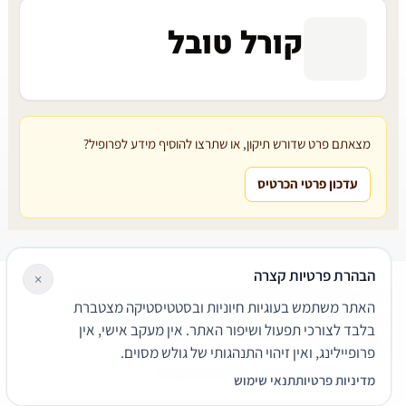
קורל טובל
מצאתם פרט שדורש תיקון, או שתרצו להוסיף מידע לפרופיל?
עדכון פרטי הכרטיס
הבהרת פרטיות קצרה
×
עורכי דין
משרדי עורכי דין
קטגוריות
מאמרים
מילון משפטי
האתר משתמש בעוגיות חיוניות ובסטטיסטיקה מצטברת
שירותים משפטיים
דרושים
אודות
צור קשר
נגישות
פרטיות
בלבד לצורכי תפעול ושיפור האתר. אין מעקב אישי, אין
תנאי שימוש
פרופיילינג, ואין זיהוי התנהגותי של גולש מסוים.
© 2026 הפירמה. כל הזכויות שמורות.
מדיניות פרטיות
תנאי שימוש