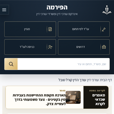
לג לתוכן הראשי
הפירמה
אינדקס עורכי דין ומשרדי עורכי דין
עו"ד לפי תחום
מגזין
דרושים
כניסה לעו"ד
חיפוש לפי שם, משרד, תחום משפט או עיר
ורך הדין קורל טובל
דף הבית
/
עורכי דין
/
עורך הדין קורל טובל
לקריאה נוספת
מאמר
מאמרים
הארכת תקופת ההתיישנות בעבירות
שכדאי
מין בקטינים - צעד משמעותי בדרך
מאמרים קשורים באתר
לקרוא
לעשיית צדק.