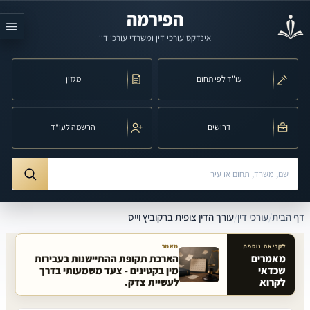
לג לתוכן הראשי
הפירמה
אינדקס עורכי דין ומשרדי עורכי דין
עו"ד לפי תחום
מגזין
דרושים
הרשמה לעו"ד
חיפוש לפי שם, משרד, תחום משפט או עיר
ורך הדין צופית ברקוביץ וייס
דף הבית
/
עורכי דין
/
עורך הדין צופית ברקוביץ וייס
לקריאה נוספת
מאמר
מאמרים
הארכת תקופת ההתיישנות בעבירות
שכדאי
מין בקטינים - צעד משמעותי בדרך
מאמרים קשורים באתר
לקרוא
לעשיית צדק.