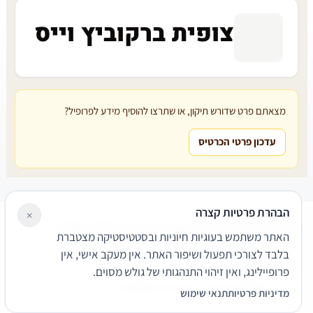
צופית ברקוביץ וייס
מצאתם פרט שדורש תיקון, או שתרצו להוסיף מידע לפרופיל?
עדכון פרטי הכרטיס
הבהרת פרטיות קצרה
×
עורכי דין
משרדי עורכי דין
קטגוריות
מאמרים
מילון משפטי
האתר משתמש בעוגיות חיוניות ובסטטיסטיקה מצטברת
שירותים משפטיים
דרושים
אודות
צור קשר
נגישות
פרטיות
בלבד לצורכי תפעול ושיפור האתר. אין מעקב אישי, אין
תנאי שימוש
פרופיילינג, ואין זיהוי התנהגותי של גולש מסוים.
© 2026 הפירמה. כל הזכויות שמורות.
מדיניות פרטיות
תנאי שימוש