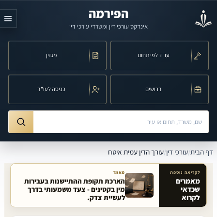
לג לתוכן הראשי
הפירמה
אינדקס עורכי דין ומשרדי עורכי דין
עו"ד לפי תחום
מגזין
דרושים
כניסה לעו"ד
חיפוש לפי שם, משרד, תחום משפט או עיר
ורך הדין עמית איטח
דף הבית
/
עורכי דין
/
עורך הדין עמית איטח
לקריאה נוספת
מאמר
מאמרים
הארכת תקופת ההתיישנות בעבירות
שכדאי
מין בקטינים - צעד משמעותי בדרך
מאמרים קשורים באתר
לקרוא
לעשיית צדק.