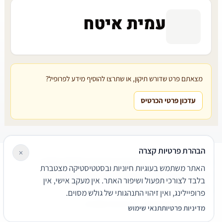
עמית איטח
מצאתם פרט שדורש תיקון, או שתרצו להוסיף מידע לפרופיל?
עדכון פרטי הכרטיס
הבהרת פרטיות קצרה
×
עורכי דין
משרדי עורכי דין
קטגוריות
מאמרים
מילון משפטי
האתר משתמש בעוגיות חיוניות ובסטטיסטיקה מצטברת
שירותים משפטיים
דרושים
אודות
צור קשר
נגישות
פרטיות
בלבד לצורכי תפעול ושיפור האתר. אין מעקב אישי, אין
תנאי שימוש
פרופיילינג, ואין זיהוי התנהגותי של גולש מסוים.
© 2026 הפירמה. כל הזכויות שמורות.
מדיניות פרטיות
תנאי שימוש