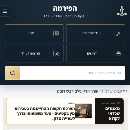
לג לתוכן הראשי
הפירמה
אינדקס עורכי דין ומשרדי עורכי דין
עו"ד לפי תחום
מגזין
דרושים
הרשמה לעו"ד
חיפוש לפי שם, משרד, תחום משפט או עיר
ורך הדין עילם דבש דובש
דף הבית
/
עורכי דין
/
עורך הדין עילם דבש דובש
לקריאה נוספת
מאמר
מאמרים
הארכת תקופת ההתיישנות בעבירות
שכדאי
מין בקטינים - צעד משמעותי בדרך
מאמרים קשורים באתר
לקרוא
לעשיית צדק.