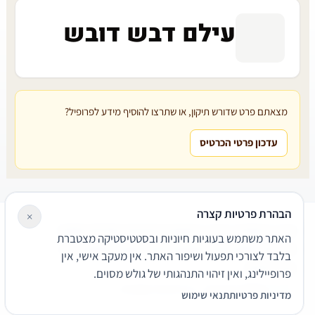
עילם דבש דובש
מצאתם פרט שדורש תיקון, או שתרצו להוסיף מידע לפרופיל?
עדכון פרטי הכרטיס
הבהרת פרטיות קצרה
×
עורכי דין
משרדי עורכי דין
קטגוריות
מאמרים
מילון משפטי
האתר משתמש בעוגיות חיוניות ובסטטיסטיקה מצטברת
שירותים משפטיים
דרושים
אודות
צור קשר
נגישות
פרטיות
בלבד לצורכי תפעול ושיפור האתר. אין מעקב אישי, אין
תנאי שימוש
פרופיילינג, ואין זיהוי התנהגותי של גולש מסוים.
© 2026 הפירמה. כל הזכויות שמורות.
מדיניות פרטיות
תנאי שימוש