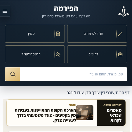
לג לתוכן הראשי
הפירמה
אינדקס עורכי דין ומשרדי עורכי דין
עו"ד לפי תחום
מגזין
דרושים
הרשמה לעו"ד
חיפוש לפי שם, משרד, תחום משפט או עיר
ורך הדין עידו לוינגר
דף הבית
/
עורכי דין
/
עורך הדין עידו לוינגר
לקריאה נוספת
מאמר
מאמרים
הארכת תקופת ההתיישנות בעבירות
שכדאי
מין בקטינים - צעד משמעותי בדרך
מאמרים קשורים באתר
לקרוא
לעשיית צדק.