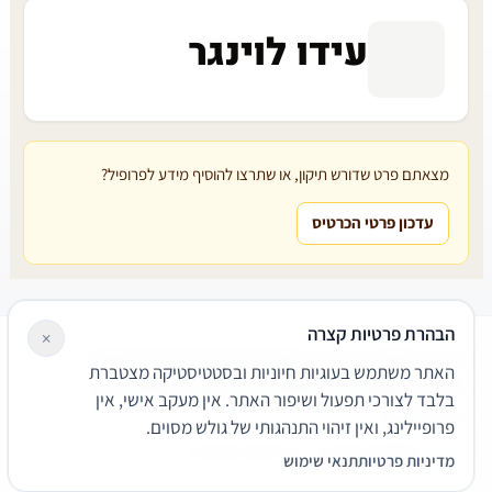
עידו לוינגר
מצאתם פרט שדורש תיקון, או שתרצו להוסיף מידע לפרופיל?
עדכון פרטי הכרטיס
הבהרת פרטיות קצרה
×
עורכי דין
משרדי עורכי דין
קטגוריות
מאמרים
מילון משפטי
האתר משתמש בעוגיות חיוניות ובסטטיסטיקה מצטברת
שירותים משפטיים
דרושים
אודות
צור קשר
נגישות
פרטיות
בלבד לצורכי תפעול ושיפור האתר. אין מעקב אישי, אין
תנאי שימוש
פרופיילינג, ואין זיהוי התנהגותי של גולש מסוים.
© 2026 הפירמה. כל הזכויות שמורות.
מדיניות פרטיות
תנאי שימוש