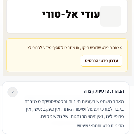
עודי אל-טורי
מצאתם פרט שדורש תיקון, או שתרצו להוסיף מידע לפרופיל?
עדכון פרטי הכרטיס
הבהרת פרטיות קצרה
×
עורכי דין
משרדי עורכי דין
קטגוריות
מאמרים
מילון משפטי
האתר משתמש בעוגיות חיוניות ובסטטיסטיקה מצטברת
שירותים משפטיים
דרושים
אודות
צור קשר
נגישות
פרטיות
בלבד לצורכי תפעול ושיפור האתר. אין מעקב אישי, אין
תנאי שימוש
פרופיילינג, ואין זיהוי התנהגותי של גולש מסוים.
© 2026 הפירמה. כל הזכויות שמורות.
מדיניות פרטיות
תנאי שימוש