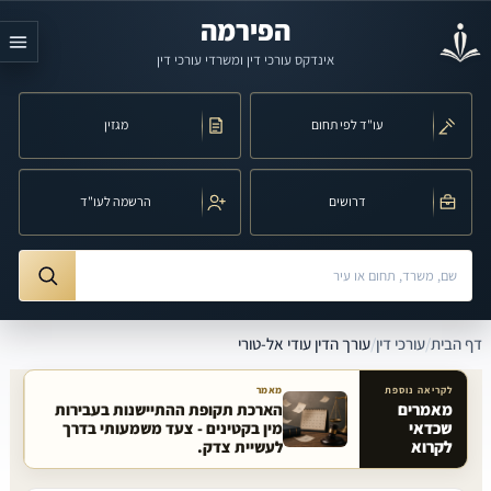
לג לתוכן הראשי
הפירמה
אינדקס עורכי דין ומשרדי עורכי דין
עו"ד לפי תחום
מגזין
דרושים
הרשמה לעו"ד
חיפוש לפי שם, משרד, תחום משפט או עיר
ורך הדין עודי אל-טורי
דף הבית
/
עורכי דין
/
עורך הדין עודי אל-טורי
לקריאה נוספת
מאמר
מאמרים
הארכת תקופת ההתיישנות בעבירות
שכדאי
מין בקטינים - צעד משמעותי בדרך
מאמרים קשורים באתר
לקרוא
לעשיית צדק.