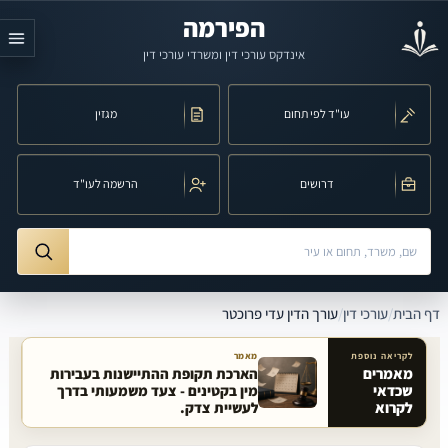
לג לתוכן הראשי
הפירמה
אינדקס עורכי דין ומשרדי עורכי דין
עו"ד לפי תחום
מגזין
דרושים
הרשמה לעו"ד
חיפוש לפי שם, משרד, תחום משפט או עיר
ורך הדין עדי פרוכטר
דף הבית
/
עורכי דין
/
עורך הדין עדי פרוכטר
לקריאה נוספת
מאמר
מאמרים
הארכת תקופת ההתיישנות בעבירות
שכדאי
מין בקטינים - צעד משמעותי בדרך
מאמרים קשורים באתר
לקרוא
לעשיית צדק.