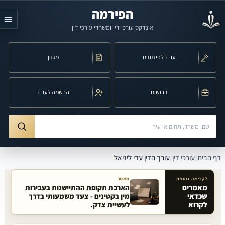
לג לתוכן הראשי
הפירמה
אינדקס עורכי דין ומשרדי עורכי דין
עו"ד לפי תחום
מגזין
דרושים
הרשמה לעו"ד
חיפוש לפי שם, משרד, תחום משפט או עיר
ורך הדין עדי ליניאל
דף הבית
/
עורכי דין
/
עורך הדין עדי ליניאל
לקריאה נוספת
מאמר
מאמרים
הארכת תקופת ההתיישנות בעבירות
שכדאי
מין בקטינים - צעד משמעותי בדרך
מאמרים קשורים באתר
לקרוא
לעשיית צדק.