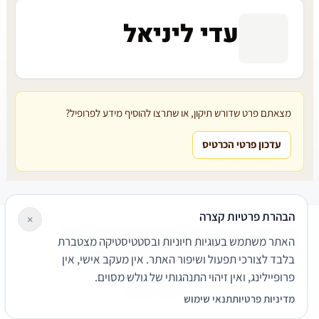
עדי ליניאל
מצאתם פרט שדורש תיקון, או שתרצו להוסיף מידע לפרופיל?
עדכון פרטי הכרטיס
הבהרת פרטיות קצרה
×
עורכי דין
משרדי עורכי דין
קטגוריות
מאמרים
מילון משפטי
האתר משתמש בעוגיות חיוניות ובסטטיסטיקה מצטברת
שירותים משפטיים
דרושים
אודות
צור קשר
נגישות
פרטיות
בלבד לצורכי תפעול ושיפור האתר. אין מעקב אישי, אין
תנאי שימוש
פרופיילינג, ואין זיהוי התנהגותי של גולש מסוים.
© 2026 הפירמה. כל הזכויות שמורות.
מדיניות פרטיות
תנאי שימוש