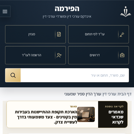
לג לתוכן הראשי
הפירמה
אינדקס עורכי דין ומשרדי עורכי דין
עו"ד לפי תחום
מגזין
דרושים
הרשמה לעו"ד
חיפוש לפי שם, משרד, תחום משפט או עיר
ורך הדין ספיר שמעוני
דף הבית
/
עורכי דין
/
עורך הדין ספיר שמעוני
לקריאה נוספת
מאמר
מאמרים
הארכת תקופת ההתיישנות בעבירות
שכדאי
מין בקטינים - צעד משמעותי בדרך
מאמרים קשורים באתר
לקרוא
לעשיית צדק.