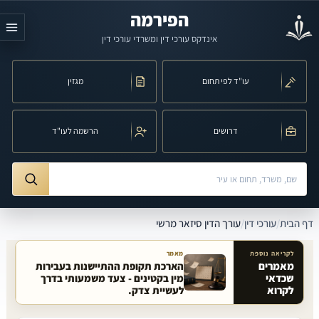
לג לתוכן הראשי
הפירמה
אינדקס עורכי דין ומשרדי עורכי דין
עו"ד לפי תחום
מגזין
דרושים
הרשמה לעו"ד
חיפוש לפי שם, משרד, תחום משפט או עיר
ורך הדין סיזאר מרשי
דף הבית
/
עורכי דין
/
עורך הדין סיזאר מרשי
לקריאה נוספת
מאמר
מאמרים
הארכת תקופת ההתיישנות בעבירות
שכדאי
מין בקטינים - צעד משמעותי בדרך
מאמרים קשורים באתר
לקרוא
לעשיית צדק.