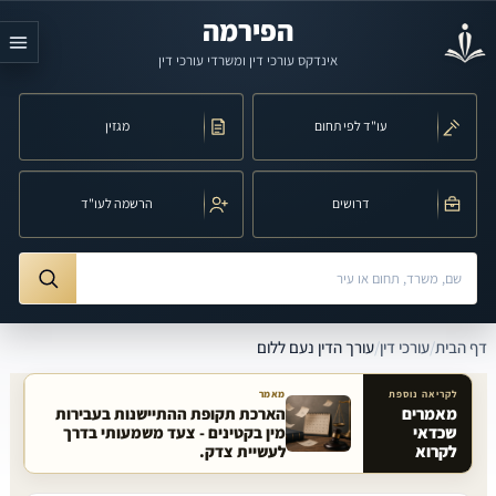
לג לתוכן הראשי
הפירמה
אינדקס עורכי דין ומשרדי עורכי דין
עו"ד לפי תחום
מגזין
דרושים
הרשמה לעו"ד
חיפוש לפי שם, משרד, תחום משפט או עיר
ורך הדין נעם ללום
דף הבית
/
עורכי דין
/
עורך הדין נעם ללום
לקריאה נוספת
מאמר
מאמרים
הארכת תקופת ההתיישנות בעבירות
שכדאי
מין בקטינים - צעד משמעותי בדרך
מאמרים קשורים באתר
לקרוא
לעשיית צדק.