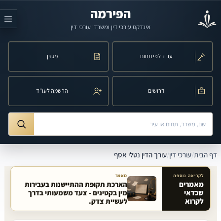
לג לתוכן הראשי
הפירמה
אינדקס עורכי דין ומשרדי עורכי דין
עו"ד לפי תחום
מגזין
דרושים
הרשמה לעו"ד
חיפוש לפי שם, משרד, תחום משפט או עיר
ורך הדין נטלי אסף
דף הבית
/
עורכי דין
/
עורך הדין נטלי אסף
לקריאה נוספת
מאמר
מאמרים
הארכת תקופת ההתיישנות בעבירות
שכדאי
מין בקטינים - צעד משמעותי בדרך
מאמרים קשורים באתר
לקרוא
לעשיית צדק.