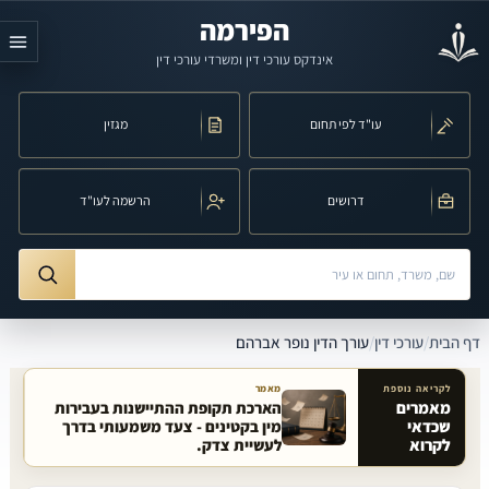
לג לתוכן הראשי
הפירמה
אינדקס עורכי דין ומשרדי עורכי דין
עו"ד לפי תחום
מגזין
דרושים
הרשמה לעו"ד
חיפוש לפי שם, משרד, תחום משפט או עיר
ורך הדין נופר אברהם
דף הבית
/
עורכי דין
/
עורך הדין נופר אברהם
לקריאה נוספת
מאמר
מאמרים
הארכת תקופת ההתיישנות בעבירות
שכדאי
מין בקטינים - צעד משמעותי בדרך
מאמרים קשורים באתר
לקרוא
לעשיית צדק.