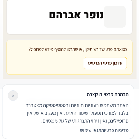
נופר אברהם
מצאתם פרט שדורש תיקון, או שתרצו להוסיף מידע לפרופיל?
עדכון פרטי הכרטיס
הבהרת פרטיות קצרה
×
עורכי דין
משרדי עורכי דין
קטגוריות
מאמרים
מילון משפטי
האתר משתמש בעוגיות חיוניות ובסטטיסטיקה מצטברת
שירותים משפטיים
דרושים
אודות
צור קשר
נגישות
פרטיות
בלבד לצורכי תפעול ושיפור האתר. אין מעקב אישי, אין
תנאי שימוש
פרופיילינג, ואין זיהוי התנהגותי של גולש מסוים.
© 2026 הפירמה. כל הזכויות שמורות.
מדיניות פרטיות
תנאי שימוש