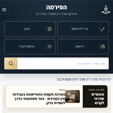
לג לתוכן הראשי
הפירמה
אינדקס עורכי דין ומשרדי עורכי דין
עו"ד לפי תחום
מגזין
דרושים
הרשמה לעו"ד
חיפוש לפי שם, משרד, תחום משפט או עיר
ורך הדין נועם ורבנר
דף הבית
/
עורכי דין
/
עורך הדין נועם ורבנר
לקריאה נוספת
מאמר
מאמרים
הארכת תקופת ההתיישנות בעבירות
שכדאי
מין בקטינים - צעד משמעותי בדרך
מאמרים קשורים באתר
לקרוא
לעשיית צדק.