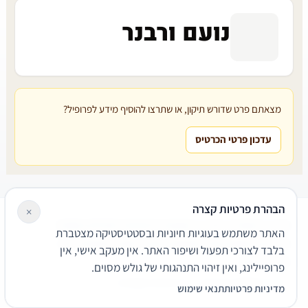
נועם ורבנר
מצאתם פרט שדורש תיקון, או שתרצו להוסיף מידע לפרופיל?
עדכון פרטי הכרטיס
הבהרת פרטיות קצרה
×
עורכי דין
משרדי עורכי דין
קטגוריות
מאמרים
מילון משפטי
האתר משתמש בעוגיות חיוניות ובסטטיסטיקה מצטברת
שירותים משפטיים
דרושים
אודות
צור קשר
נגישות
פרטיות
בלבד לצורכי תפעול ושיפור האתר. אין מעקב אישי, אין
תנאי שימוש
פרופיילינג, ואין זיהוי התנהגותי של גולש מסוים.
© 2026 הפירמה. כל הזכויות שמורות.
מדיניות פרטיות
תנאי שימוש