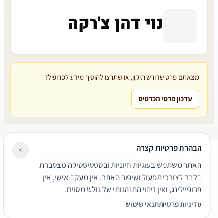
נוי דהן צ'רקה
מצאתם פרט שדורש תיקון, או שתרצו להוסיף מידע לפרופיל?
עדכון פרטי הכרטיס
הבהרת פרטיות קצרה
×
עורכי דין
משרדי עורכי דין
קטגוריות
מאמרים
מילון משפטי
האתר משתמש בעוגיות חיוניות ובסטטיסטיקה מצטברת
שירותים משפטיים
דרושים
אודות
צור קשר
נגישות
פרטיות
בלבד לצורכי תפעול ושיפור האתר. אין מעקב אישי, אין
תנאי שימוש
פרופיילינג, ואין זיהוי התנהגותי של גולש מסוים.
© 2026 הפירמה. כל הזכויות שמורות.
מדיניות פרטיות
תנאי שימוש