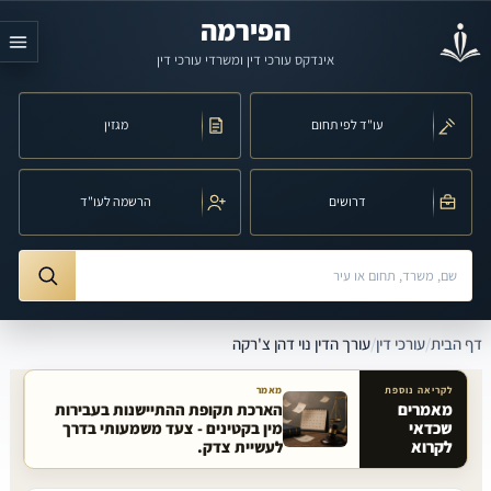
לג לתוכן הראשי
הפירמה
אינדקס עורכי דין ומשרדי עורכי דין
עו"ד לפי תחום
מגזין
דרושים
הרשמה לעו"ד
חיפוש לפי שם, משרד, תחום משפט או עיר
ורך הדין נוי דהן צ'רקה
דף הבית
/
עורכי דין
/
עורך הדין נוי דהן צ'רקה
לקריאה נוספת
מאמר
מאמרים
הארכת תקופת ההתיישנות בעבירות
שכדאי
מין בקטינים - צעד משמעותי בדרך
מאמרים קשורים באתר
לקרוא
לעשיית צדק.