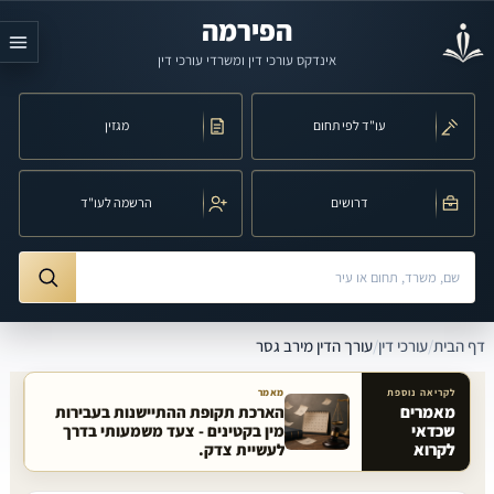
לג לתוכן הראשי
הפירמה
אינדקס עורכי דין ומשרדי עורכי דין
עו"ד לפי תחום
מגזין
דרושים
הרשמה לעו"ד
חיפוש לפי שם, משרד, תחום משפט או עיר
ורך הדין מירב גסר
דף הבית
/
עורכי דין
/
עורך הדין מירב גסר
לקריאה נוספת
מאמר
מאמרים
הארכת תקופת ההתיישנות בעבירות
שכדאי
מין בקטינים - צעד משמעותי בדרך
מאמרים קשורים באתר
לקרוא
לעשיית צדק.