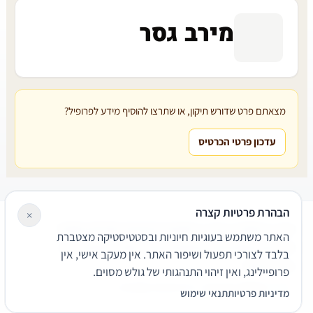
מירב גסר
מצאתם פרט שדורש תיקון, או שתרצו להוסיף מידע לפרופיל?
עדכון פרטי הכרטיס
הבהרת פרטיות קצרה
×
עורכי דין
משרדי עורכי דין
קטגוריות
מאמרים
מילון משפטי
האתר משתמש בעוגיות חיוניות ובסטטיסטיקה מצטברת
שירותים משפטיים
דרושים
אודות
צור קשר
נגישות
פרטיות
בלבד לצורכי תפעול ושיפור האתר. אין מעקב אישי, אין
תנאי שימוש
פרופיילינג, ואין זיהוי התנהגותי של גולש מסוים.
© 2026 הפירמה. כל הזכויות שמורות.
מדיניות פרטיות
תנאי שימוש