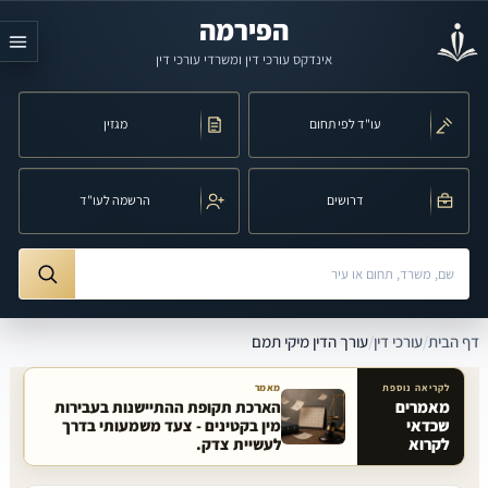
לג לתוכן הראשי
הפירמה
אינדקס עורכי דין ומשרדי עורכי דין
עו"ד לפי תחום
מגזין
דרושים
הרשמה לעו"ד
חיפוש לפי שם, משרד, תחום משפט או עיר
ורך הדין מיקי תמם
דף הבית
/
עורכי דין
/
עורך הדין מיקי תמם
לקריאה נוספת
מאמר
מאמרים
הארכת תקופת ההתיישנות בעבירות
שכדאי
מין בקטינים - צעד משמעותי בדרך
מאמרים קשורים באתר
לקרוא
לעשיית צדק.