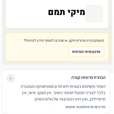
מיקי תמם
מצאתם פרט שדורש תיקון, או שתרצו להוסיף מידע לפרופיל?
עדכון פרטי הכרטיס
הבהרת פרטיות קצרה
×
עורכי דין
משרדי עורכי דין
קטגוריות
מאמרים
מילון משפטי
האתר משתמש בעוגיות חיוניות ובסטטיסטיקה מצטברת
שירותים משפטיים
דרושים
אודות
צור קשר
נגישות
פרטיות
בלבד לצורכי תפעול ושיפור האתר. אין מעקב אישי, אין
תנאי שימוש
פרופיילינג, ואין זיהוי התנהגותי של גולש מסוים.
© 2026 הפירמה. כל הזכויות שמורות.
מדיניות פרטיות
תנאי שימוש