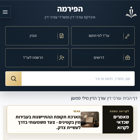
לג לתוכן הראשי
הפירמה
אינדקס עורכי דין ומשרדי עורכי דין
עו"ד לפי תחום
מגזין
דרושים
הרשמה לעו"ד
חיפוש לפי שם, משרד, תחום משפט או עיר
ורך הדין מילי סמעון
דף הבית
/
עורכי דין
/
עורך הדין מילי סמעון
לקריאה נוספת
מאמר
מאמרים
הארכת תקופת ההתיישנות בעבירות
שכדאי
מין בקטינים - צעד משמעותי בדרך
מאמרים קשורים באתר
לקרוא
לעשיית צדק.