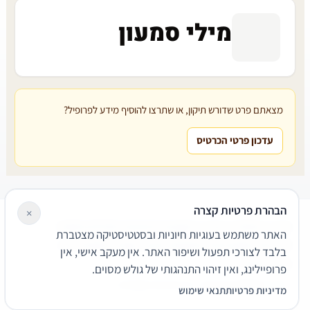
מילי סמעון
מצאתם פרט שדורש תיקון, או שתרצו להוסיף מידע לפרופיל?
עדכון פרטי הכרטיס
הבהרת פרטיות קצרה
×
עורכי דין
משרדי עורכי דין
קטגוריות
מאמרים
מילון משפטי
האתר משתמש בעוגיות חיוניות ובסטטיסטיקה מצטברת
שירותים משפטיים
דרושים
אודות
צור קשר
נגישות
פרטיות
בלבד לצורכי תפעול ושיפור האתר. אין מעקב אישי, אין
תנאי שימוש
פרופיילינג, ואין זיהוי התנהגותי של גולש מסוים.
© 2026 הפירמה. כל הזכויות שמורות.
מדיניות פרטיות
תנאי שימוש