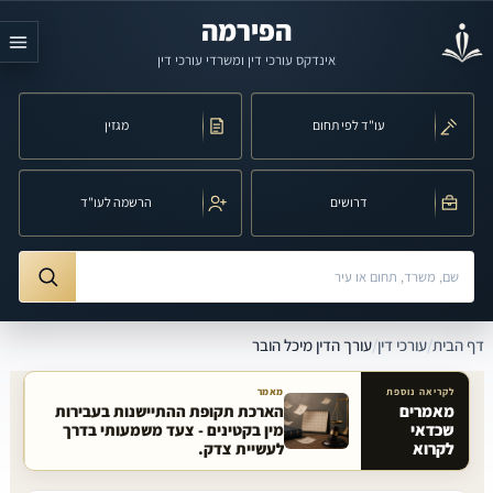
לג לתוכן הראשי
הפירמה
אינדקס עורכי דין ומשרדי עורכי דין
עו"ד לפי תחום
מגזין
דרושים
הרשמה לעו"ד
חיפוש לפי שם, משרד, תחום משפט או עיר
ורך הדין מיכל הובר
דף הבית
/
עורכי דין
/
עורך הדין מיכל הובר
לקריאה נוספת
מאמר
מאמרים
הארכת תקופת ההתיישנות בעבירות
שכדאי
מין בקטינים - צעד משמעותי בדרך
מאמרים קשורים באתר
לקרוא
לעשיית צדק.