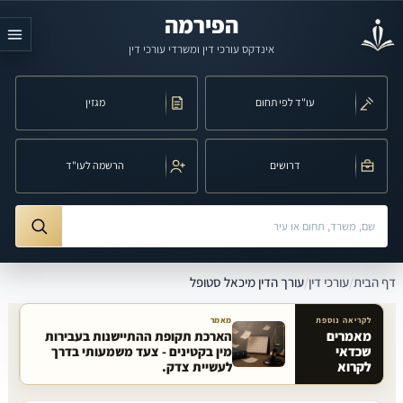
לג לתוכן הראשי
הפירמה
אינדקס עורכי דין ומשרדי עורכי דין
עו"ד לפי תחום
מגזין
דרושים
הרשמה לעו"ד
חיפוש לפי שם, משרד, תחום משפט או עיר
ורך הדין מיכאל סטופל
דף הבית
/
עורכי דין
/
עורך הדין מיכאל סטופל
לקריאה נוספת
מאמר
מאמרים
הארכת תקופת ההתיישנות בעבירות
שכדאי
מין בקטינים - צעד משמעותי בדרך
מאמרים קשורים באתר
לקרוא
לעשיית צדק.