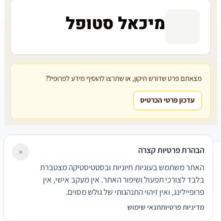
מיכאל סטופל
מצאתם פרט שדורש תיקון, או שתרצו להוסיף מידע לפרופיל?
עדכון פרטי הכרטיס
הבהרת פרטיות קצרה
×
עורכי דין
משרדי עורכי דין
קטגוריות
מאמרים
מילון משפטי
האתר משתמש בעוגיות חיוניות ובסטטיסטיקה מצטברת
שירותים משפטיים
דרושים
אודות
צור קשר
נגישות
פרטיות
בלבד לצורכי תפעול ושיפור האתר. אין מעקב אישי, אין
תנאי שימוש
פרופיילינג, ואין זיהוי התנהגותי של גולש מסוים.
© 2026 הפירמה. כל הזכויות שמורות.
מדיניות פרטיות
תנאי שימוש