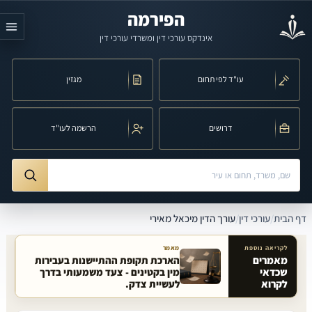
לג לתוכן הראשי
הפירמה
אינדקס עורכי דין ומשרדי עורכי דין
עו"ד לפי תחום
מגזין
דרושים
הרשמה לעו"ד
חיפוש לפי שם, משרד, תחום משפט או עיר
ורך הדין מיכאל מאירי
דף הבית
/
עורכי דין
/
עורך הדין מיכאל מאירי
לקריאה נוספת
מאמר
מאמרים
הארכת תקופת ההתיישנות בעבירות
שכדאי
מין בקטינים - צעד משמעותי בדרך
מאמרים קשורים באתר
לקרוא
לעשיית צדק.