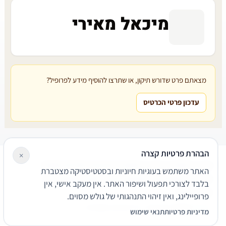
מיכאל מאירי
מצאתם פרט שדורש תיקון, או שתרצו להוסיף מידע לפרופיל?
עדכון פרטי הכרטיס
הבהרת פרטיות קצרה
×
עורכי דין
משרדי עורכי דין
קטגוריות
מאמרים
מילון משפטי
האתר משתמש בעוגיות חיוניות ובסטטיסטיקה מצטברת
שירותים משפטיים
דרושים
אודות
צור קשר
נגישות
פרטיות
בלבד לצורכי תפעול ושיפור האתר. אין מעקב אישי, אין
תנאי שימוש
פרופיילינג, ואין זיהוי התנהגותי של גולש מסוים.
© 2026 הפירמה. כל הזכויות שמורות.
מדיניות פרטיות
תנאי שימוש