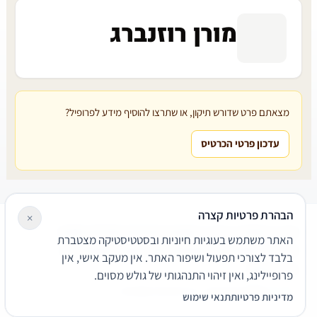
מורן רוזנברג
מצאתם פרט שדורש תיקון, או שתרצו להוסיף מידע לפרופיל?
עדכון פרטי הכרטיס
הבהרת פרטיות קצרה
×
עורכי דין
משרדי עורכי דין
קטגוריות
מאמרים
מילון משפטי
האתר משתמש בעוגיות חיוניות ובסטטיסטיקה מצטברת
שירותים משפטיים
דרושים
אודות
צור קשר
נגישות
פרטיות
בלבד לצורכי תפעול ושיפור האתר. אין מעקב אישי, אין
תנאי שימוש
פרופיילינג, ואין זיהוי התנהגותי של גולש מסוים.
© 2026 הפירמה. כל הזכויות שמורות.
מדיניות פרטיות
תנאי שימוש