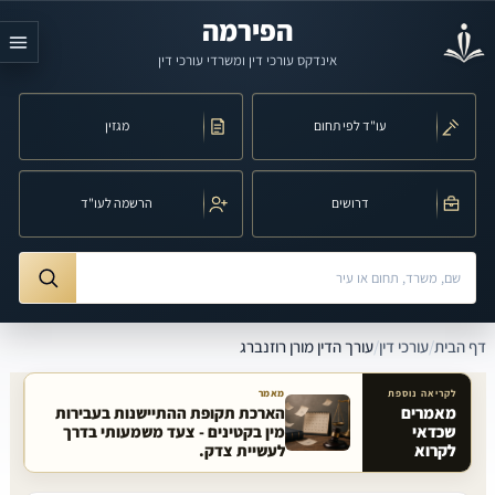
לג לתוכן הראשי
הפירמה
אינדקס עורכי דין ומשרדי עורכי דין
עו"ד לפי תחום
מגזין
דרושים
הרשמה לעו"ד
חיפוש לפי שם, משרד, תחום משפט או עיר
ורך הדין מורן רוזנברג
דף הבית
/
עורכי דין
/
עורך הדין מורן רוזנברג
לקריאה נוספת
מאמר
מאמרים
הארכת תקופת ההתיישנות בעבירות
שכדאי
מין בקטינים - צעד משמעותי בדרך
מאמרים קשורים באתר
לקרוא
לעשיית צדק.