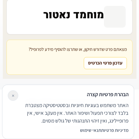
מוחמד נאטור
מצאתם פרט שדורש תיקון, או שתרצו להוסיף מידע לפרופיל?
עדכון פרטי הכרטיס
הבהרת פרטיות קצרה
×
עורכי דין
משרדי עורכי דין
קטגוריות
מאמרים
מילון משפטי
האתר משתמש בעוגיות חיוניות ובסטטיסטיקה מצטברת
שירותים משפטיים
דרושים
אודות
צור קשר
נגישות
פרטיות
בלבד לצורכי תפעול ושיפור האתר. אין מעקב אישי, אין
תנאי שימוש
פרופיילינג, ואין זיהוי התנהגותי של גולש מסוים.
© 2026 הפירמה. כל הזכויות שמורות.
מדיניות פרטיות
תנאי שימוש