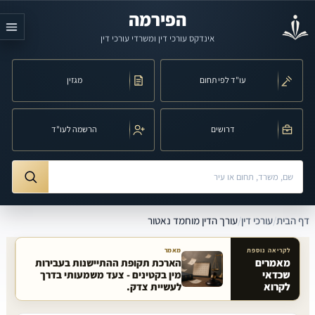
לג לתוכן הראשי
הפירמה
אינדקס עורכי דין ומשרדי עורכי דין
עו"ד לפי תחום
מגזין
דרושים
הרשמה לעו"ד
חיפוש לפי שם, משרד, תחום משפט או עיר
ורך הדין מוחמד נאטור
דף הבית
/
עורכי דין
/
עורך הדין מוחמד נאטור
לקריאה נוספת
מאמר
מאמרים
הארכת תקופת ההתיישנות בעבירות
שכדאי
מין בקטינים - צעד משמעותי בדרך
מאמרים קשורים באתר
לקרוא
לעשיית צדק.