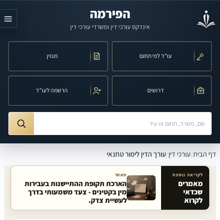
לג לתוכן הראשי
הפירמה
אינדקס עורכי דין ומשרדי עורכי דין
עו"ד לפי תחום
מגזין
דרושים
הרשמה לעו"ד
חיפוש לפי שם, משרד, תחום משפט או עיר
ורך הדין לימור טחנאי
דף הבית
/
עורכי דין
/
עורך הדין לימור טחנאי
לקריאה נוספת
מאמר
מאמרים
הארכת תקופת ההתיישנות בעבירות
שכדאי
מין בקטינים - צעד משמעותי בדרך
מאמרים קשורים באתר
לקרוא
לעשיית צדק.