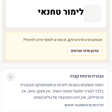
לימור טחנאי
מצאתם פרט שדורש תיקון, או שתרצו להוסיף מידע לפרופיל?
עדכון פרטי הכרטיס
הבהרת פרטיות קצרה
×
עורכי דין
משרדי עורכי דין
קטגוריות
מאמרים
מילון משפטי
האתר משתמש בעוגיות חיוניות ובסטטיסטיקה מצטברת
שירותים משפטיים
דרושים
אודות
צור קשר
נגישות
פרטיות
בלבד לצורכי תפעול ושיפור האתר. אין מעקב אישי, אין
תנאי שימוש
פרופיילינג, ואין זיהוי התנהגותי של גולש מסוים.
© 2026 הפירמה. כל הזכויות שמורות.
מדיניות פרטיות
תנאי שימוש