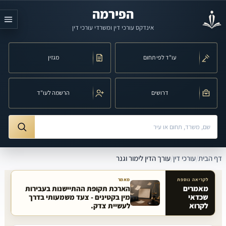
לג לתוכן הראשי
הפירמה
אינדקס עורכי דין ומשרדי עורכי דין
עו"ד לפי תחום
מגזין
דרושים
הרשמה לעו"ד
חיפוש לפי שם, משרד, תחום משפט או עיר
ורך הדין לימור וגנר
דף הבית
/
עורכי דין
/
עורך הדין לימור וגנר
לקריאה נוספת
מאמר
מאמרים
הארכת תקופת ההתיישנות בעבירות
שכדאי
מין בקטינים - צעד משמעותי בדרך
מאמרים קשורים באתר
לקרוא
לעשיית צדק.