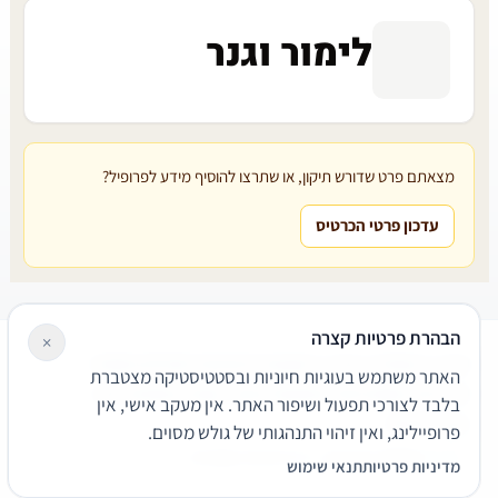
לימור וגנר
מצאתם פרט שדורש תיקון, או שתרצו להוסיף מידע לפרופיל?
עדכון פרטי הכרטיס
הבהרת פרטיות קצרה
×
עורכי דין
משרדי עורכי דין
קטגוריות
מאמרים
מילון משפטי
האתר משתמש בעוגיות חיוניות ובסטטיסטיקה מצטברת
שירותים משפטיים
דרושים
אודות
צור קשר
נגישות
פרטיות
בלבד לצורכי תפעול ושיפור האתר. אין מעקב אישי, אין
תנאי שימוש
פרופיילינג, ואין זיהוי התנהגותי של גולש מסוים.
© 2026 הפירמה. כל הזכויות שמורות.
מדיניות פרטיות
תנאי שימוש