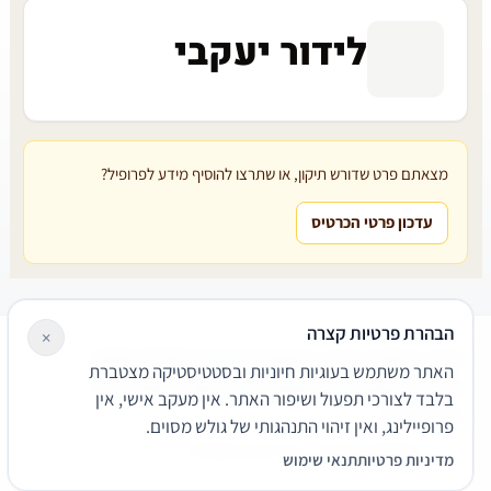
לידור יעקבי
מצאתם פרט שדורש תיקון, או שתרצו להוסיף מידע לפרופיל?
עדכון פרטי הכרטיס
הבהרת פרטיות קצרה
×
עורכי דין
משרדי עורכי דין
קטגוריות
מאמרים
מילון משפטי
האתר משתמש בעוגיות חיוניות ובסטטיסטיקה מצטברת
שירותים משפטיים
דרושים
אודות
צור קשר
נגישות
פרטיות
בלבד לצורכי תפעול ושיפור האתר. אין מעקב אישי, אין
תנאי שימוש
פרופיילינג, ואין זיהוי התנהגותי של גולש מסוים.
© 2026 הפירמה. כל הזכויות שמורות.
מדיניות פרטיות
תנאי שימוש