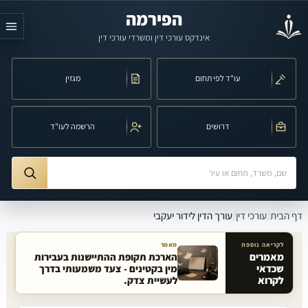
לג לתוכן הראשי
הפירמה
אינדקס עורכי דין ומשרדי עורכי דין
עו"ד לפי תחום
מגזין
דרושים
הרשמה לעו"ד
חיפוש לפי שם, משרד, תחום משפט או עיר
ורך הדין לידור יעקבי
דף הבית
/
עורכי דין
/
עורך הדין לידור יעקבי
לקריאה נוספת
מאמר
מאמרים
הארכת תקופת ההתיישנות בעבירות
שכדאי
מין בקטינים - צעד משמעותי בדרך
מאמרים קשורים באתר
לקרוא
לעשיית צדק.