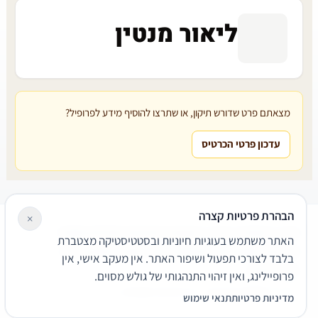
ליאור מנטין
מצאתם פרט שדורש תיקון, או שתרצו להוסיף מידע לפרופיל?
עדכון פרטי הכרטיס
הבהרת פרטיות קצרה
×
עורכי דין
משרדי עורכי דין
קטגוריות
מאמרים
מילון משפטי
האתר משתמש בעוגיות חיוניות ובסטטיסטיקה מצטברת
שירותים משפטיים
דרושים
אודות
צור קשר
נגישות
פרטיות
בלבד לצורכי תפעול ושיפור האתר. אין מעקב אישי, אין
תנאי שימוש
פרופיילינג, ואין זיהוי התנהגותי של גולש מסוים.
© 2026 הפירמה. כל הזכויות שמורות.
מדיניות פרטיות
תנאי שימוש