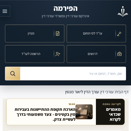
לג לתוכן הראשי
הפירמה
אינדקס עורכי דין ומשרדי עורכי דין
עו"ד לפי תחום
מגזין
דרושים
הרשמה לעו"ד
חיפוש לפי שם, משרד, תחום משפט או עיר
ורך הדין ליאור מנטין
דף הבית
/
עורכי דין
/
עורך הדין ליאור מנטין
לקריאה נוספת
מאמר
מאמרים
הארכת תקופת ההתיישנות בעבירות
שכדאי
מין בקטינים - צעד משמעותי בדרך
מאמרים קשורים באתר
לקרוא
לעשיית צדק.