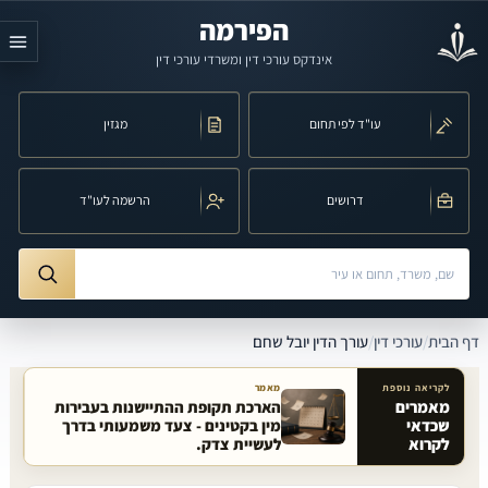
לג לתוכן הראשי
הפירמה
אינדקס עורכי דין ומשרדי עורכי דין
עו"ד לפי תחום
מגזין
דרושים
הרשמה לעו"ד
חיפוש לפי שם, משרד, תחום משפט או עיר
ורך הדין יובל שחם
דף הבית
/
עורכי דין
/
עורך הדין יובל שחם
לקריאה נוספת
מאמר
מאמרים
הארכת תקופת ההתיישנות בעבירות
שכדאי
מין בקטינים - צעד משמעותי בדרך
מאמרים קשורים באתר
לקרוא
לעשיית צדק.