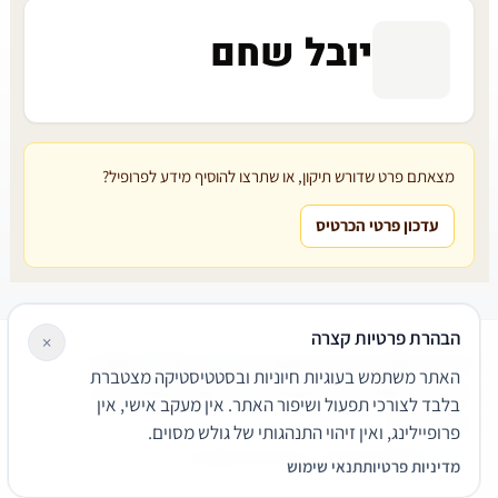
יובל שחם
מצאתם פרט שדורש תיקון, או שתרצו להוסיף מידע לפרופיל?
עדכון פרטי הכרטיס
הבהרת פרטיות קצרה
×
עורכי דין
משרדי עורכי דין
קטגוריות
מאמרים
מילון משפטי
האתר משתמש בעוגיות חיוניות ובסטטיסטיקה מצטברת
שירותים משפטיים
דרושים
אודות
צור קשר
נגישות
פרטיות
בלבד לצורכי תפעול ושיפור האתר. אין מעקב אישי, אין
תנאי שימוש
פרופיילינג, ואין זיהוי התנהגותי של גולש מסוים.
© 2026 הפירמה. כל הזכויות שמורות.
מדיניות פרטיות
תנאי שימוש