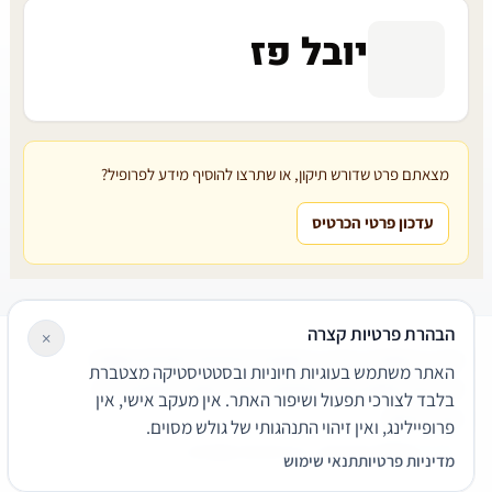
יובל פז
מצאתם פרט שדורש תיקון, או שתרצו להוסיף מידע לפרופיל?
עדכון פרטי הכרטיס
הבהרת פרטיות קצרה
×
עורכי דין
משרדי עורכי דין
קטגוריות
מאמרים
מילון משפטי
האתר משתמש בעוגיות חיוניות ובסטטיסטיקה מצטברת
שירותים משפטיים
דרושים
אודות
צור קשר
נגישות
פרטיות
בלבד לצורכי תפעול ושיפור האתר. אין מעקב אישי, אין
תנאי שימוש
פרופיילינג, ואין זיהוי התנהגותי של גולש מסוים.
© 2026 הפירמה. כל הזכויות שמורות.
מדיניות פרטיות
תנאי שימוש