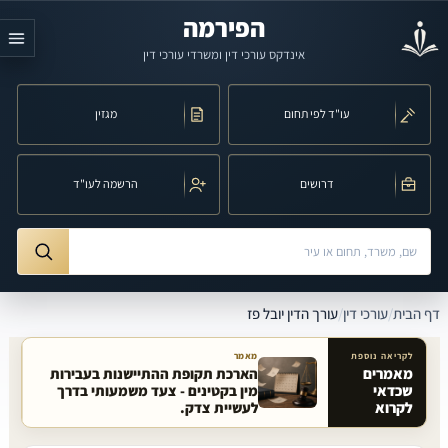
לג לתוכן הראשי
הפירמה
אינדקס עורכי דין ומשרדי עורכי דין
עו"ד לפי תחום
מגזין
דרושים
הרשמה לעו"ד
חיפוש לפי שם, משרד, תחום משפט או עיר
ורך הדין יובל פז
דף הבית
/
עורכי דין
/
עורך הדין יובל פז
לקריאה נוספת
מאמר
מאמרים
הארכת תקופת ההתיישנות בעבירות
שכדאי
מין בקטינים - צעד משמעותי בדרך
מאמרים קשורים באתר
לקרוא
לעשיית צדק.