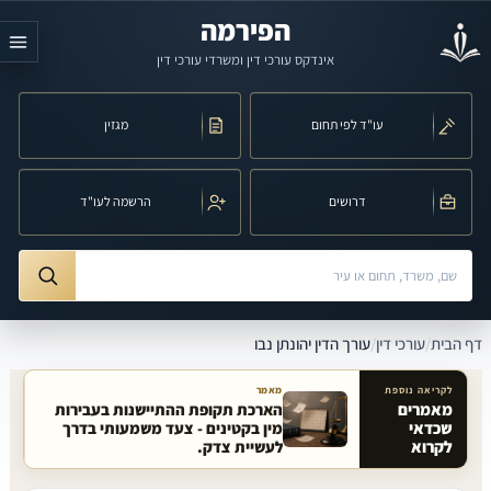
לג לתוכן הראשי
הפירמה
אינדקס עורכי דין ומשרדי עורכי דין
עו"ד לפי תחום
מגזין
דרושים
הרשמה לעו"ד
חיפוש לפי שם, משרד, תחום משפט או עיר
ורך הדין יהונתן נבו
דף הבית
/
עורכי דין
/
עורך הדין יהונתן נבו
לקריאה נוספת
מאמר
מאמרים
הארכת תקופת ההתיישנות בעבירות
שכדאי
מין בקטינים - צעד משמעותי בדרך
מאמרים קשורים באתר
לקרוא
לעשיית צדק.