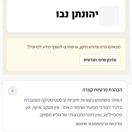
יהונתן נבו
מצאתם פרט שדורש תיקון, או שתרצו להוסיף מידע לפרופיל?
עדכון פרטי הכרטיס
הבהרת פרטיות קצרה
×
עורכי דין
משרדי עורכי דין
קטגוריות
מאמרים
מילון משפטי
האתר משתמש בעוגיות חיוניות ובסטטיסטיקה מצטברת
שירותים משפטיים
דרושים
אודות
צור קשר
נגישות
פרטיות
בלבד לצורכי תפעול ושיפור האתר. אין מעקב אישי, אין
תנאי שימוש
פרופיילינג, ואין זיהוי התנהגותי של גולש מסוים.
© 2026 הפירמה. כל הזכויות שמורות.
מדיניות פרטיות
תנאי שימוש