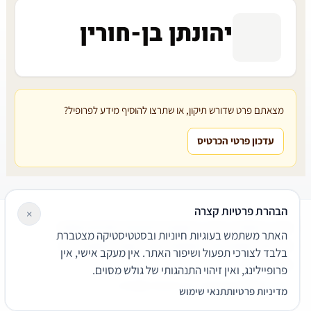
יהונתן בן-חורין
מצאתם פרט שדורש תיקון, או שתרצו להוסיף מידע לפרופיל?
עדכון פרטי הכרטיס
הבהרת פרטיות קצרה
×
עורכי דין
משרדי עורכי דין
קטגוריות
מאמרים
מילון משפטי
האתר משתמש בעוגיות חיוניות ובסטטיסטיקה מצטברת
שירותים משפטיים
דרושים
אודות
צור קשר
נגישות
פרטיות
בלבד לצורכי תפעול ושיפור האתר. אין מעקב אישי, אין
תנאי שימוש
פרופיילינג, ואין זיהוי התנהגותי של גולש מסוים.
© 2026 הפירמה. כל הזכויות שמורות.
מדיניות פרטיות
תנאי שימוש