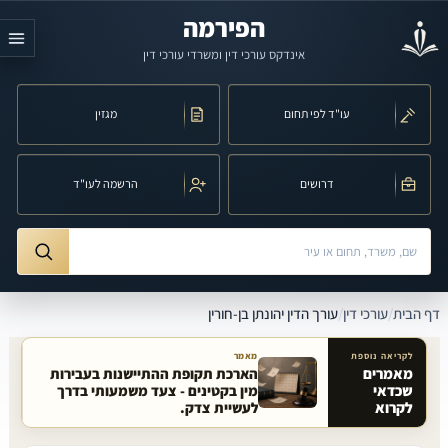
לג לתוכן הראשי
הפירמה
אינדקס עורכי דין ומשרדי עורכי דין
עו"ד לפי תחום
מגזין
דרושים
הרשמה לעו"ד
חיפוש לפי שם, משרד, תחום משפט או עיר
ורך הדין יהונתן בן-חורין
דף הבית
/
עורכי דין
/
עורך הדין יהונתן בן-חורין
לקריאה נוספת
מאמר
מאמרים
הארכת תקופת ההתיישנות בעבירות
שכדאי
מין בקטינים - צעד משמעותי בדרך
מאמרים קשורים באתר
לקרוא
לעשיית צדק.