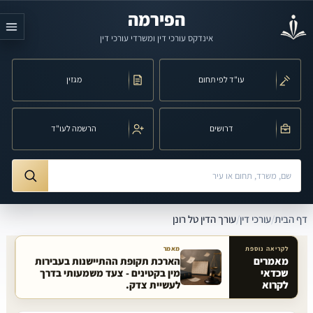
לג לתוכן הראשי
הפירמה
אינדקס עורכי דין ומשרדי עורכי דין
עו"ד לפי תחום
מגזין
דרושים
הרשמה לעו"ד
חיפוש לפי שם, משרד, תחום משפט או עיר
ורך הדין טל רונן
דף הבית
/
עורכי דין
/
עורך הדין טל רונן
לקריאה נוספת
מאמר
מאמרים
הארכת תקופת ההתיישנות בעבירות
שכדאי
מין בקטינים - צעד משמעותי בדרך
מאמרים קשורים באתר
לקרוא
לעשיית צדק.