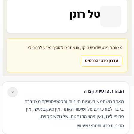
טל רונן
מצאתם פרט שדורש תיקון, או שתרצו להוסיף מידע לפרופיל?
עדכון פרטי הכרטיס
הבהרת פרטיות קצרה
×
עורכי דין
משרדי עורכי דין
קטגוריות
מאמרים
מילון משפטי
האתר משתמש בעוגיות חיוניות ובסטטיסטיקה מצטברת
שירותים משפטיים
דרושים
אודות
צור קשר
נגישות
פרטיות
בלבד לצורכי תפעול ושיפור האתר. אין מעקב אישי, אין
תנאי שימוש
פרופיילינג, ואין זיהוי התנהגותי של גולש מסוים.
© 2026 הפירמה. כל הזכויות שמורות.
מדיניות פרטיות
תנאי שימוש