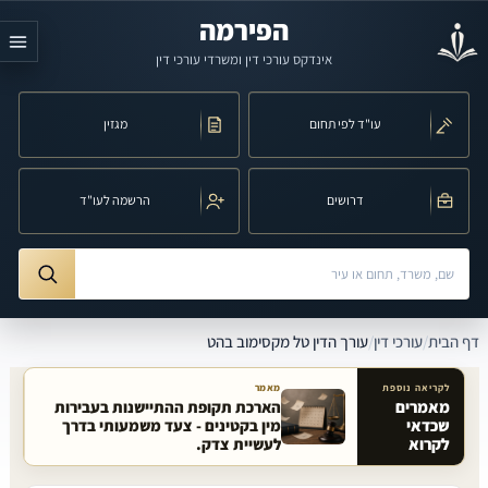
לג לתוכן הראשי
הפירמה
אינדקס עורכי דין ומשרדי עורכי דין
עו"ד לפי תחום
מגזין
דרושים
הרשמה לעו"ד
חיפוש לפי שם, משרד, תחום משפט או עיר
ורך הדין טל מקסימוב בהט
דף הבית
/
עורכי דין
/
עורך הדין טל מקסימוב בהט
לקריאה נוספת
מאמר
מאמרים
הארכת תקופת ההתיישנות בעבירות
שכדאי
מין בקטינים - צעד משמעותי בדרך
מאמרים קשורים באתר
לקרוא
לעשיית צדק.