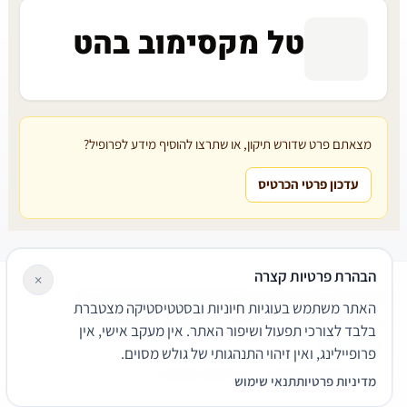
טל מקסימוב בהט
מצאתם פרט שדורש תיקון, או שתרצו להוסיף מידע לפרופיל?
עדכון פרטי הכרטיס
הבהרת פרטיות קצרה
×
עורכי דין
משרדי עורכי דין
קטגוריות
מאמרים
מילון משפטי
האתר משתמש בעוגיות חיוניות ובסטטיסטיקה מצטברת
שירותים משפטיים
דרושים
אודות
צור קשר
נגישות
פרטיות
בלבד לצורכי תפעול ושיפור האתר. אין מעקב אישי, אין
תנאי שימוש
פרופיילינג, ואין זיהוי התנהגותי של גולש מסוים.
© 2026 הפירמה. כל הזכויות שמורות.
מדיניות פרטיות
תנאי שימוש