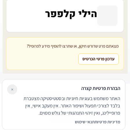
הילי קלפפר
מצאתם פרט שדורש תיקון, או שתרצו להוסיף מידע לפרופיל?
עדכון פרטי הכרטיס
הבהרת פרטיות קצרה
×
עורכי דין
משרדי עורכי דין
קטגוריות
מאמרים
מילון משפטי
האתר משתמש בעוגיות חיוניות ובסטטיסטיקה מצטברת
שירותים משפטיים
דרושים
אודות
צור קשר
נגישות
פרטיות
בלבד לצורכי תפעול ושיפור האתר. אין מעקב אישי, אין
תנאי שימוש
פרופיילינג, ואין זיהוי התנהגותי של גולש מסוים.
© 2026 הפירמה. כל הזכויות שמורות.
מדיניות פרטיות
תנאי שימוש