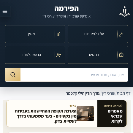
לג לתוכן הראשי
הפירמה
אינדקס עורכי דין ומשרדי עורכי דין
עו"ד לפי תחום
מגזין
דרושים
הרשמה לעו"ד
חיפוש לפי שם, משרד, תחום משפט או עיר
ורך הדין הילי קלפפר
דף הבית
/
עורכי דין
/
עורך הדין הילי קלפפר
לקריאה נוספת
מאמר
מאמרים
הארכת תקופת ההתיישנות בעבירות
שכדאי
מין בקטינים - צעד משמעותי בדרך
מאמרים קשורים באתר
לקרוא
לעשיית צדק.