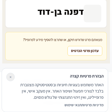
דפנה בן-דוד
מצאתם פרט שדורש תיקון, או שתרצו להוסיף מידע לפרופיל?
עדכון פרטי הכרטיס
הבהרת פרטיות קצרה
×
עורכי דין
משרדי עורכי דין
קטגוריות
מאמרים
מילון משפטי
האתר משתמש בעוגיות חיוניות ובסטטיסטיקה מצטברת
שירותים משפטיים
דרושים
אודות
צור קשר
נגישות
פרטיות
בלבד לצורכי תפעול ושיפור האתר. אין מעקב אישי, אין
תנאי שימוש
פרופיילינג, ואין זיהוי התנהגותי של גולש מסוים.
© 2026 הפירמה. כל הזכויות שמורות.
מדיניות פרטיות
תנאי שימוש