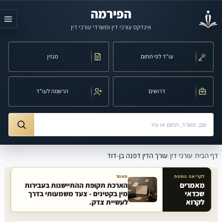
לג לתוכן הראשי
הפירמה
אינדקס עורכי דין ומשרדי עורכי דין
עו"ד לפי תחום
מגזין
דרושים
הרשמה לעו"ד
חיפוש לפי שם, משרד, תחום משפט או עיר
ורך הדין דפנה בן-דוד
דף הבית
/
עורכי דין
/
עורך הדין דפנה בן-דוד
לקריאה נוספת
מאמר
מאמרים
הארכת תקופת ההתיישנות בעבירות
שכדאי
מין בקטינים - צעד משמעותי בדרך
מאמרים קשורים באתר
לקרוא
לעשיית צדק.