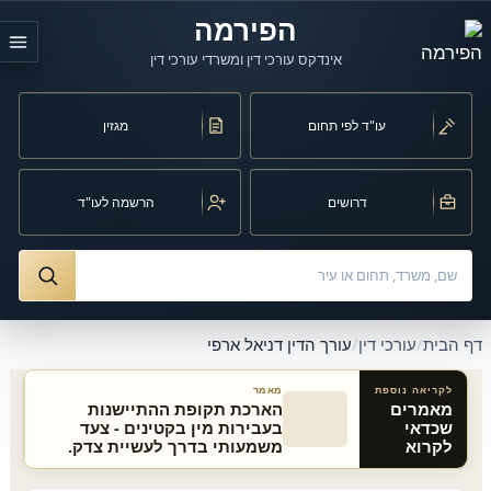
לג לתוכן הראשי
הפירמה
אינדקס עורכי דין ומשרדי עורכי דין
עו"ד לפי תחום
מגזין
דרושים
הרשמה לעו"ד
חיפוש לפי שם, משרד, תחום משפט או עיר
ורך הדין דניאל ארפי
דף הבית
/
עורכי דין
/
עורך הדין דניאל ארפי
לקריאה נוספת
מאמר
מאמרים
הארכת תקופת ההתיישנות
שכדאי
בעבירות מין בקטינים - צעד
מאמרים קשורים באתר
לקרוא
משמעותי בדרך לעשיית צדק.