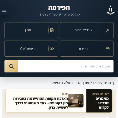
לג לתוכן הראשי
הפירמה
אינדקס עורכי דין ומשרדי עורכי דין
עו"ד לפי תחום
מגזין
דרושים
הרשמה לעו"ד
חיפוש לפי שם, משרד, תחום משפט או עיר
ורך הדין דניאלה נחמיאס
דף הבית
/
עורכי דין
/
עורך הדין דניאלה נחמיאס
לקריאה נוספת
מאמר
מאמרים
הארכת תקופת ההתיישנות בעבירות
שכדאי
מין בקטינים - צעד משמעותי בדרך
מאמרים קשורים באתר
לקרוא
לעשיית צדק.