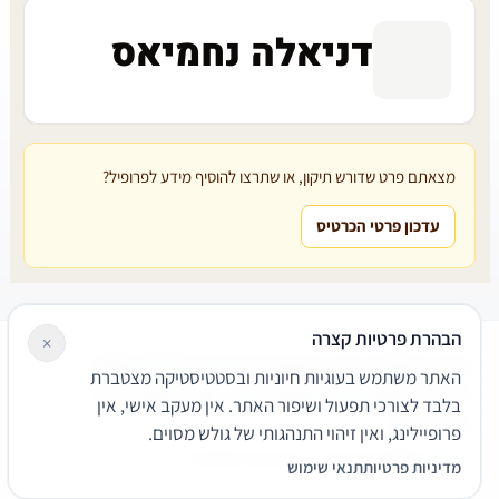
דניאלה נחמיאס
מצאתם פרט שדורש תיקון, או שתרצו להוסיף מידע לפרופיל?
עדכון פרטי הכרטיס
הבהרת פרטיות קצרה
×
עורכי דין
משרדי עורכי דין
קטגוריות
מאמרים
מילון משפטי
האתר משתמש בעוגיות חיוניות ובסטטיסטיקה מצטברת
שירותים משפטיים
דרושים
אודות
צור קשר
נגישות
פרטיות
בלבד לצורכי תפעול ושיפור האתר. אין מעקב אישי, אין
תנאי שימוש
פרופיילינג, ואין זיהוי התנהגותי של גולש מסוים.
© 2026 הפירמה. כל הזכויות שמורות.
מדיניות פרטיות
תנאי שימוש