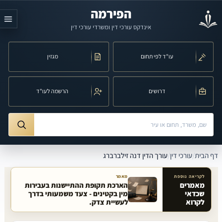
לג לתוכן הראשי
הפירמה
אינדקס עורכי דין ומשרדי עורכי דין
עו"ד לפי תחום
מגזין
דרושים
הרשמה לעו"ד
חיפוש לפי שם, משרד, תחום משפט או עיר
ורך הדין דנה זילברברג
דף הבית
/
עורכי דין
/
עורך הדין דנה זילברברג
לקריאה נוספת
מאמר
מאמרים
הארכת תקופת ההתיישנות בעבירות
שכדאי
מין בקטינים - צעד משמעותי בדרך
מאמרים קשורים באתר
לקרוא
לעשיית צדק.