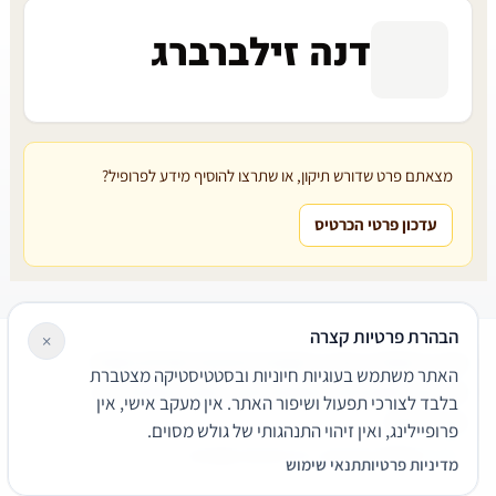
דנה זילברברג
מצאתם פרט שדורש תיקון, או שתרצו להוסיף מידע לפרופיל?
עדכון פרטי הכרטיס
הבהרת פרטיות קצרה
×
עורכי דין
משרדי עורכי דין
קטגוריות
מאמרים
מילון משפטי
האתר משתמש בעוגיות חיוניות ובסטטיסטיקה מצטברת
שירותים משפטיים
דרושים
אודות
צור קשר
נגישות
פרטיות
בלבד לצורכי תפעול ושיפור האתר. אין מעקב אישי, אין
תנאי שימוש
פרופיילינג, ואין זיהוי התנהגותי של גולש מסוים.
© 2026 הפירמה. כל הזכויות שמורות.
מדיניות פרטיות
תנאי שימוש