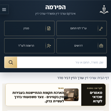
לג לתוכן הראשי
הפירמה
אינדקס עורכי דין ומשרדי עורכי דין
עו"ד לפי תחום
מגזין
דרושים
הרשמה לעו"ד
חיפוש לפי שם, משרד, תחום משפט או עיר
ורך הדין דביר מדר
דף הבית
/
עורכי דין
/
עורך הדין דביר מדר
לקריאה נוספת
מאמר
מאמרים
הארכת תקופת ההתיישנות בעבירות
שכדאי
מין בקטינים - צעד משמעותי בדרך
מאמרים קשורים באתר
לקרוא
לעשיית צדק.