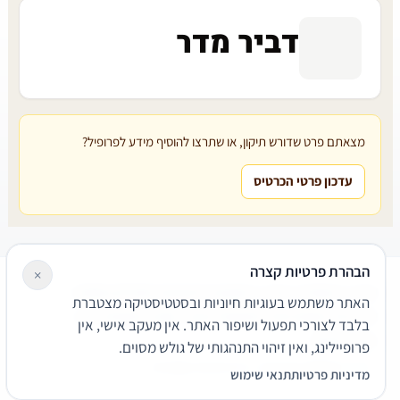
דביר מדר
מצאתם פרט שדורש תיקון, או שתרצו להוסיף מידע לפרופיל?
עדכון פרטי הכרטיס
הבהרת פרטיות קצרה
×
עורכי דין
משרדי עורכי דין
קטגוריות
מאמרים
מילון משפטי
האתר משתמש בעוגיות חיוניות ובסטטיסטיקה מצטברת
שירותים משפטיים
דרושים
אודות
צור קשר
נגישות
פרטיות
בלבד לצורכי תפעול ושיפור האתר. אין מעקב אישי, אין
תנאי שימוש
פרופיילינג, ואין זיהוי התנהגותי של גולש מסוים.
© 2026 הפירמה. כל הזכויות שמורות.
מדיניות פרטיות
תנאי שימוש