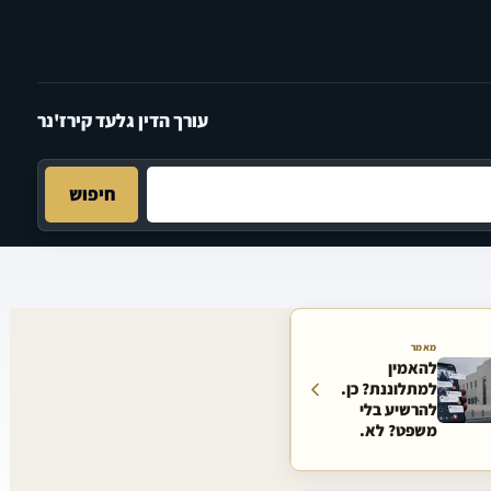
עורך הדין גלעד קירז'נר
חיפוש
מאמר
להאמין
למתלוננת? כן.
להרשיע בלי
משפט? לא.