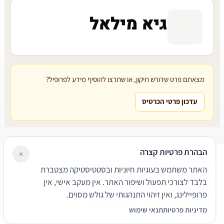
גיא מילאל
מצאתם פרט שדורש תיקון, או שתרצו להוסיף מידע לפרופיל?
עדכון פרטי הכרטיס
הבהרת פרטיות קצרה
×
עורכי דין
משרדי עורכי דין
קטגוריות
מאמרים
מילון משפטי
האתר משתמש בעוגיות חיוניות ובסטטיסטיקה מצטברת
שירותים משפטיים
דרושים
אודות
צור קשר
נגישות
פרטיות
בלבד לצורכי תפעול ושיפור האתר. אין מעקב אישי, אין
תנאי שימוש
פרופיילינג, ואין זיהוי התנהגותי של גולש מסוים.
© 2026 הפירמה. כל הזכויות שמורות.
מדיניות פרטיות
תנאי שימוש