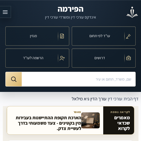
לג לתוכן הראשי
הפירמה
אינדקס עורכי דין ומשרדי עורכי דין
עו"ד לפי תחום
מגזין
דרושים
הרשמה לעו"ד
חיפוש לפי שם, משרד, תחום משפט או עיר
ורך הדין גיא מילאל
דף הבית
/
עורכי דין
/
עורך הדין גיא מילאל
לקריאה נוספת
מאמר
מאמרים
הארכת תקופת ההתיישנות בעבירות
שכדאי
מין בקטינים - צעד משמעותי בדרך
מאמרים קשורים באתר
לקרוא
לעשיית צדק.