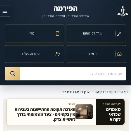
לג לתוכן הראשי
הפירמה
אינדקס עורכי דין ומשרדי עורכי דין
עו"ד לפי תחום
מגזין
דרושים
הרשמה לעו"ד
חיפוש לפי שם, משרד, תחום משפט או עיר
ורך הדין בניהו חביביאן
דף הבית
/
עורכי דין
/
עורך הדין בניהו חביביאן
לקריאה נוספת
מאמר
מאמרים
הארכת תקופת ההתיישנות בעבירות
שכדאי
מין בקטינים - צעד משמעותי בדרך
מאמרים קשורים באתר
לקרוא
לעשיית צדק.