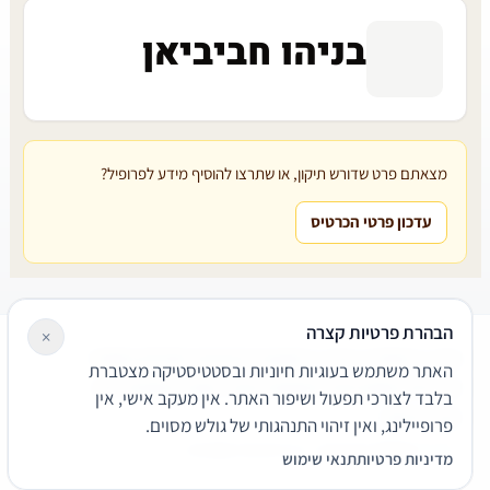
בניהו חביביאן
מצאתם פרט שדורש תיקון, או שתרצו להוסיף מידע לפרופיל?
עדכון פרטי הכרטיס
הבהרת פרטיות קצרה
×
עורכי דין
משרדי עורכי דין
קטגוריות
מאמרים
מילון משפטי
האתר משתמש בעוגיות חיוניות ובסטטיסטיקה מצטברת
שירותים משפטיים
דרושים
אודות
צור קשר
נגישות
פרטיות
בלבד לצורכי תפעול ושיפור האתר. אין מעקב אישי, אין
תנאי שימוש
פרופיילינג, ואין זיהוי התנהגותי של גולש מסוים.
© 2026 הפירמה. כל הזכויות שמורות.
מדיניות פרטיות
תנאי שימוש