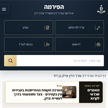
לג לתוכן הראשי
הפירמה
אינדקס עורכי דין ומשרדי עורכי דין
עו"ד לפי תחום
מגזין
דרושים
כניסה לעו"ד
חיפוש לפי שם, משרד, תחום משפט או עיר
ורך הדין אריק בן דוד
דף הבית
/
עורכי דין
/
עורך הדין אריק בן דוד
לקריאה נוספת
מאמר
מאמרים
הארכת תקופת ההתיישנות בעבירות
שכדאי
מין בקטינים - צעד משמעותי בדרך
מאמרים קשורים באתר
לקרוא
לעשיית צדק.