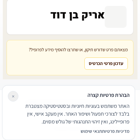
אריק בן דוד
מצאתם פרט שדורש תיקון, או שתרצו להוסיף מידע לפרופיל?
עדכון פרטי הכרטיס
הבהרת פרטיות קצרה
×
עורכי דין
משרדי עורכי דין
קטגוריות
מאמרים
מילון משפטי
האתר משתמש בעוגיות חיוניות ובסטטיסטיקה מצטברת
שירותים משפטיים
דרושים
אודות
צור קשר
נגישות
פרטיות
בלבד לצורכי תפעול ושיפור האתר. אין מעקב אישי, אין
תנאי שימוש
פרופיילינג, ואין זיהוי התנהגותי של גולש מסוים.
© 2026 הפירמה. כל הזכויות שמורות.
מדיניות פרטיות
תנאי שימוש