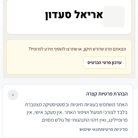
אריאל סעדון
מצאתם פרט שדורש תיקון, או שתרצו להוסיף מידע לפרופיל?
עדכון פרטי הכרטיס
הבהרת פרטיות קצרה
×
עורכי דין
משרדי עורכי דין
קטגוריות
מאמרים
מילון משפטי
האתר משתמש בעוגיות חיוניות ובסטטיסטיקה מצטברת
שירותים משפטיים
דרושים
אודות
צור קשר
נגישות
פרטיות
בלבד לצורכי תפעול ושיפור האתר. אין מעקב אישי, אין
תנאי שימוש
פרופיילינג, ואין זיהוי התנהגותי של גולש מסוים.
© 2026 הפירמה. כל הזכויות שמורות.
מדיניות פרטיות
תנאי שימוש