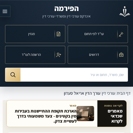
לג לתוכן הראשי
הפירמה
אינדקס עורכי דין ומשרדי עורכי דין
עו"ד לפי תחום
מגזין
דרושים
הרשמה לעו"ד
חיפוש לפי שם, משרד, תחום משפט או עיר
ורך הדין אריאל סעדון
דף הבית
/
עורכי דין
/
עורך הדין אריאל סעדון
לקריאה נוספת
מאמר
מאמרים
הארכת תקופת ההתיישנות בעבירות
שכדאי
מין בקטינים - צעד משמעותי בדרך
מאמרים קשורים באתר
לקרוא
לעשיית צדק.