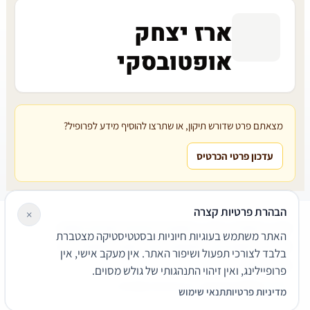
ארז יצחק
אופטובסקי
מצאתם פרט שדורש תיקון, או שתרצו להוסיף מידע לפרופיל?
עדכון פרטי הכרטיס
הבהרת פרטיות קצרה
×
עורכי דין
משרדי עורכי דין
קטגוריות
מאמרים
מילון משפטי
האתר משתמש בעוגיות חיוניות ובסטטיסטיקה מצטברת
שירותים משפטיים
דרושים
אודות
צור קשר
נגישות
פרטיות
בלבד לצורכי תפעול ושיפור האתר. אין מעקב אישי, אין
תנאי שימוש
פרופיילינג, ואין זיהוי התנהגותי של גולש מסוים.
© 2026 הפירמה. כל הזכויות שמורות.
מדיניות פרטיות
תנאי שימוש