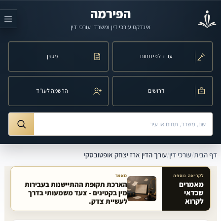
לג לתוכן הראשי
הפירמה
אינדקס עורכי דין ומשרדי עורכי דין
עו"ד לפי תחום
מגזין
דרושים
הרשמה לעו"ד
חיפוש לפי שם, משרד, תחום משפט או עיר
ורך הדין ארז יצחק אופטובסקי
דף הבית
/
עורכי דין
/
עורך הדין ארז יצחק אופטובסקי
לקריאה נוספת
מאמר
מאמרים
הארכת תקופת ההתיישנות בעבירות
שכדאי
מין בקטינים - צעד משמעותי בדרך
מאמרים קשורים באתר
לקרוא
לעשיית צדק.