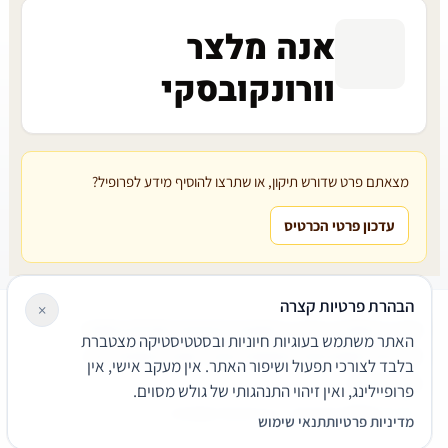
אנה מלצר
וורונקובסקי
מצאתם פרט שדורש תיקון, או שתרצו להוסיף מידע לפרופיל?
עדכון פרטי הכרטיס
הבהרת פרטיות קצרה
×
עורכי דין
משרדי עורכי דין
קטגוריות
מאמרים
מילון משפטי
האתר משתמש בעוגיות חיוניות ובסטטיסטיקה מצטברת
שירותים משפטיים
דרושים
אודות
צור קשר
נגישות
פרטיות
בלבד לצורכי תפעול ושיפור האתר. אין מעקב אישי, אין
תנאי שימוש
פרופיילינג, ואין זיהוי התנהגותי של גולש מסוים.
© 2026 הפירמה. כל הזכויות שמורות.
מדיניות פרטיות
תנאי שימוש