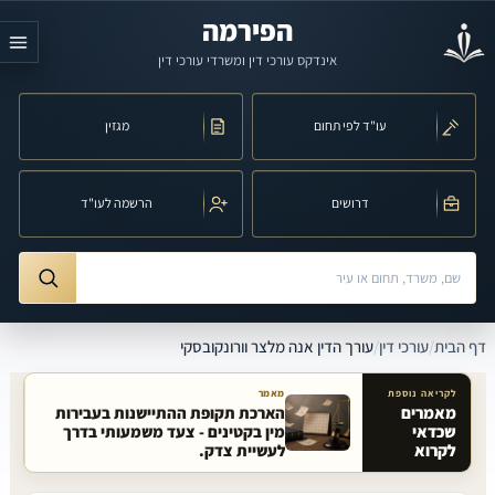
לג לתוכן הראשי
הפירמה
אינדקס עורכי דין ומשרדי עורכי דין
עו"ד לפי תחום
מגזין
דרושים
הרשמה לעו"ד
חיפוש לפי שם, משרד, תחום משפט או עיר
ורך הדין אנה מלצר וורונקובסקי
דף הבית
/
עורכי דין
/
עורך הדין אנה מלצר וורונקובסקי
לקריאה נוספת
מאמר
מאמרים
הארכת תקופת ההתיישנות בעבירות
שכדאי
מין בקטינים - צעד משמעותי בדרך
מאמרים קשורים באתר
לקרוא
לעשיית צדק.